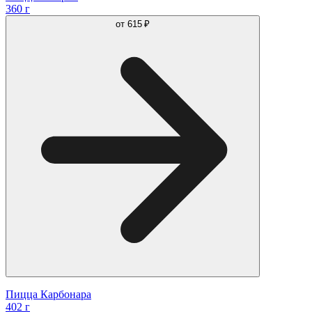
360 г
от
615 ₽
Пицца Карбонара
402 г