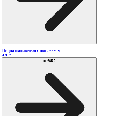
Пицца шашлычная с цыпленком
430 г
от
605 ₽