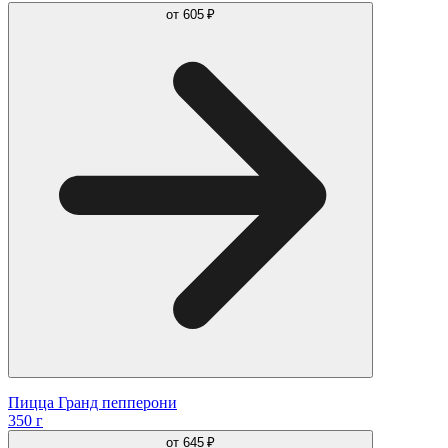
от
605 ₽
Пицца Гранд пепперони
350 г
от
645 ₽