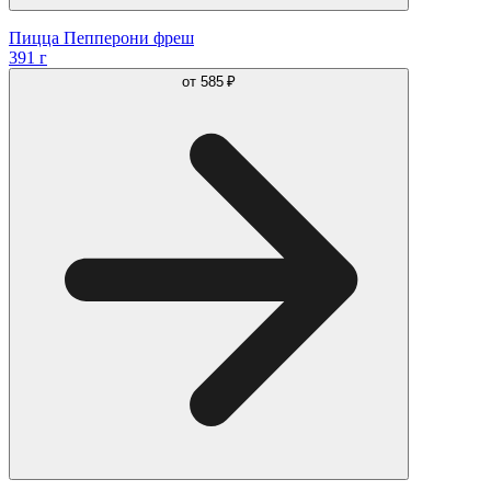
Пицца Пепперони фреш
391 г
от
585 ₽