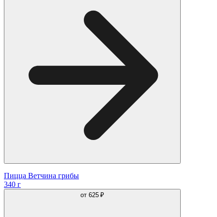
Пицца Ветчина грибы
340 г
от
625 ₽