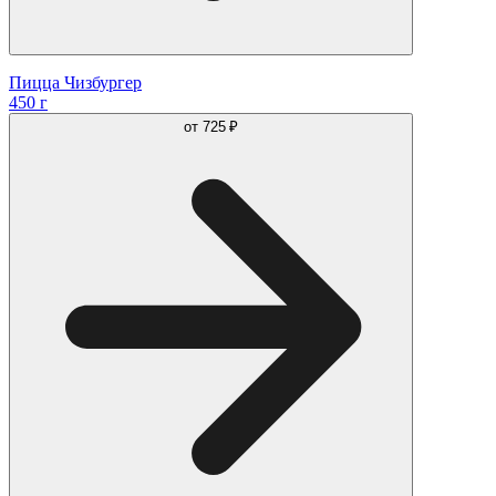
Пицца Чизбургер
450 г
от
725 ₽