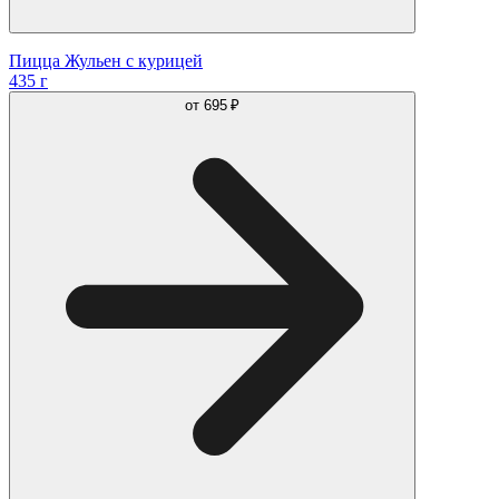
Пицца Жульен с курицей
435 г
от
695 ₽