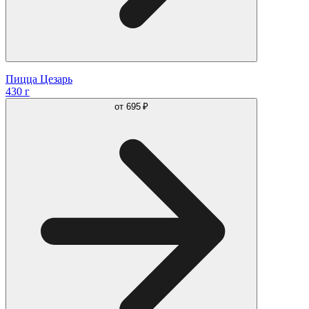
Пицца Цезарь
430 г
от
695 ₽